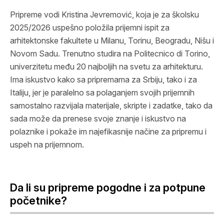
Pripreme vodi Kristina Jevremović, koja je za školsku
2025/2026 uspešno položila prijemni ispit za
arhitektonske fakultete u Milanu, Torinu, Beogradu, Nišu i
Novom Sadu. Trenutno studira na Politecnico di Torino,
univerzitetu među 20 najboljih na svetu za arhitekturu.
Ima iskustvo kako sa pripremama za Srbiju, tako i za
Italiju, jer je paralelno sa polaganjem svojih prijemnih
samostalno razvijala materijale, skripte i zadatke, tako da
sada može da prenese svoje znanje i iskustvo na
polaznike i pokaže im najefikasnije načine za pripremu i
uspeh na prijemnom.
Da li su pripreme pogodne i za potpune
početnike?