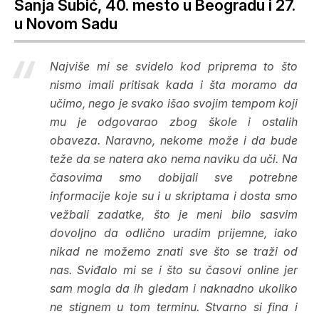
Sanja Subić, 40. mesto u Beogradu i 27.
u Novom Sadu
Najviše mi se svidelo kod priprema to što
nismo imali pritisak kada i šta moramo da
učimo, nego je svako išao svojim tempom koji
mu je odgovarao zbog škole i ostalih
obaveza. Naravno, nekome može i da bude
teže da se natera ako nema naviku da uči. Na
časovima smo dobijali sve potrebne
informacije koje su i u skriptama i dosta smo
vežbali zadatke, što je meni bilo sasvim
dovoljno da odlično uradim prijemne, iako
nikad ne možemo znati sve što se traži od
nas. Sviđalo mi se i što su časovi online jer
sam mogla da ih gledam i naknadno ukoliko
ne stignem u tom terminu. Stvarno si fina i