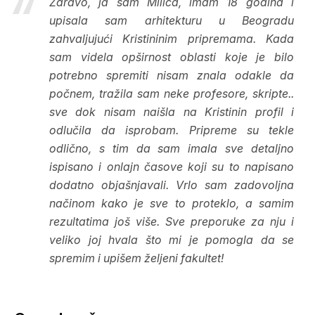
Zdravo, ja sam Milica, imam 18 godina i
upisala sam arhitekturu u Beogradu
zahvaljujući Kristininim pripremama. Kada
sam videla opširnost oblasti koje je bilo
potrebno spremiti nisam znala odakle da
počnem, tražila sam neke profesore, skripte..
sve dok nisam naišla na Kristinin profil i
odlučila da isprobam. Pripreme su tekle
odlično, s tim da sam imala sve detaljno
ispisano i onlajn časove koji su to napisano
dodatno objašnjavali. Vrlo sam zadovoljna
načinom kako je sve to proteklo, a samim
rezultatima još više. Sve preporuke za nju i
veliko joj hvala što mi je pomogla da se
spremim i upišem željeni fakultet!