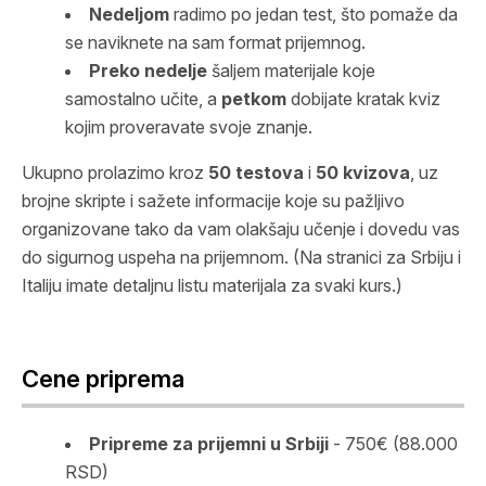
Nedeljom
radimo po jedan test, što pomaže da
se naviknete na sam format prijemnog.
Preko nedelje
šaljem materijale koje
samostalno učite, a
petkom
dobijate kratak kviz
kojim proveravate svoje znanje.
Ukupno prolazimo kroz
50 testova
i
50 kvizova
, uz
brojne skripte i sažete informacije koje su pažljivo
organizovane tako da vam olakšaju učenje i dovedu vas
do sigurnog uspeha na prijemnom. (Na stranici za Srbiju i
Italiju imate detaljnu listu materijala za svaki kurs.)
Cene priprema
Pripreme za prijemni u Srbiji
- 750€ (88.000
RSD)