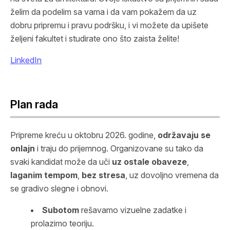
želim da podelim sa vama i da vam pokažem da uz
dobru pripremu i pravu podršku, i vi možete da upišete
željeni fakultet i studirate ono što zaista želite!
LinkedIn
Plan rada
Pripreme kreću u oktobru 2026. godine,
održavaju se
onlajn
i traju do prijemnog. Organizovane su tako da
svaki kandidat može da uči
uz ostale obaveze
,
laganim tempom
,
bez stresa
, uz dovoljno vremena da
se gradivo slegne i obnovi.
Subotom
rešavamo vizuelne zadatke i
prolazimo teoriju.