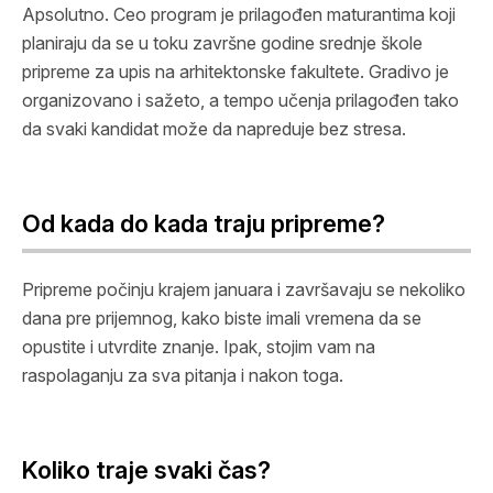
Apsolutno. Ceo program je prilagođen maturantima koji
planiraju da se u toku završne godine srednje škole
pripreme za upis na arhitektonske fakultete. Gradivo je
organizovano i sažeto, a tempo učenja prilagođen tako
da svaki kandidat može da napreduje bez stresa.
Od kada do kada traju pripreme?
Pripreme počinju krajem januara i završavaju se nekoliko
dana pre prijemnog, kako biste imali vremena da se
opustite i utvrdite znanje. Ipak, stojim vam na
raspolaganju za sva pitanja i nakon toga.
Koliko traje svaki čas?