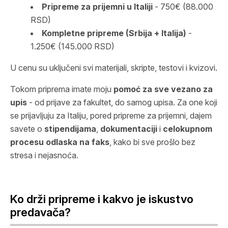
Pripreme za prijemni u Italiji
- 750€ (88.000
RSD)
Kompletne pripreme (Srbija + Italija)
-
1.250€ (145.000 RSD)
U cenu su uključeni svi materijali, skripte, testovi i kvizovi.
Tokom priprema imate moju
pomoć za sve vezano za
upis
- od prijave za fakultet, do samog upisa. Za one koji
se prijavljuju za Italiju, pored pripreme za prijemni, dajem
savete o
stipendijama
,
dokumentaciji
i
celokupnom
procesu odlaska na faks
, kako bi sve prošlo bez
stresa i nejasnoća.
Ko drži pripreme i kakvo je iskustvo
predavača?