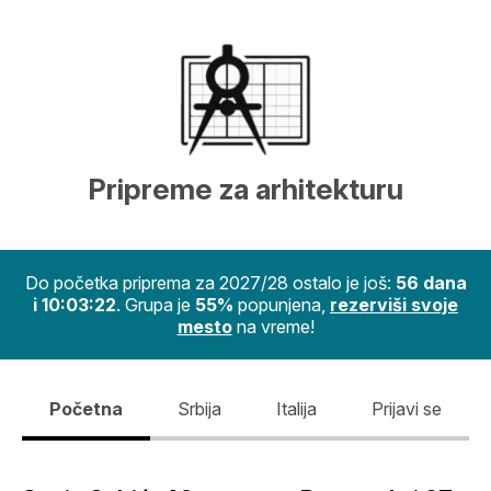
Pripreme za arhitekturu
Do početka priprema za 2027/28 ostalo je još:
56 dana
i 10:03:22
. Grupa je
55%
popunjena,
rezerviši svoje
mesto
na vreme!
Početna
Srbija
Italija
Prijavi se