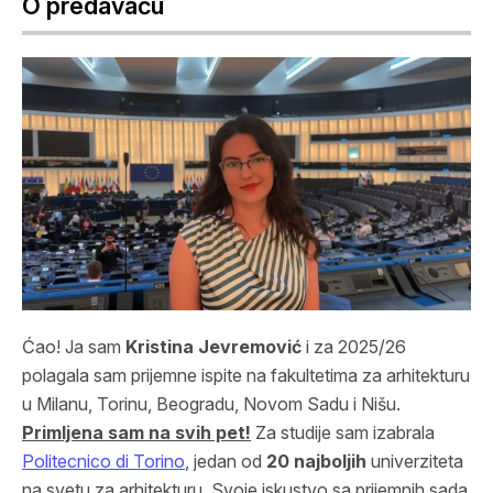
O predavaču
Ćao! Ja sam
Kristina Jevremović
i za 2025/26
polagala sam prijemne ispite na fakultetima za arhitekturu
u Milanu, Torinu, Beogradu, Novom Sadu i Nišu.
Primljena sam na svih pet!
Za studije sam izabrala
Politecnico di Torino
, jedan od
20 najboljih
univerziteta
na svetu za arhitekturu. Svoje iskustvo sa prijemnih sada