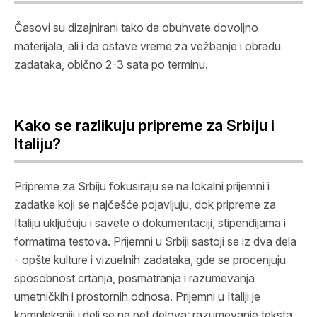
Časovi su dizajnirani tako da obuhvate dovoljno
materijala, ali i da ostave vreme za vežbanje i obradu
zadataka, obično 2-3 sata po terminu.
Kako se razlikuju pripreme za Srbiju i
Italiju?
Pripreme za Srbiju fokusiraju se na lokalni prijemni i
zadatke koji se najčešće pojavljuju, dok pripreme za
Italiju uključuju i savete o dokumentaciji, stipendijama i
formatima testova. Prijemni u Srbiji sastoji se iz dva dela
- opšte kulture i vizuelnih zadataka, gde se procenjuju
sposobnost crtanja, posmatranja i razumevanja
umetničkih i prostornih odnosa. Prijemni u Italiji je
kompleksniji i deli se na pet delova: razumevanje teksta,