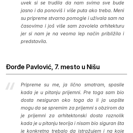
uvek si se trudila da nam svima sve bude
jasno i da ponoviš i više puta ako treba. Meni
su pripreme stvarno pomogle i uživala sam na
časovima i još više sam zavolela arhitekturu
jer si nam je na veoma lep način približila i
predstavila.
Đorđe Pavlović, 7. mesto u Nišu
Pripreme su me, ja lično smatram, spasile
kada je u pitanju prijemni. Pre toga sam bio
dosta nesiguran oko toga da li ja uopšte
mogu da se spremim za prijemni s obzirom da
je prijemni za arhitektonski dosta raznolik
kada je u pitanju teorija i nisam bio siguran šta
je konkretno trebalo da istražujem i na koje