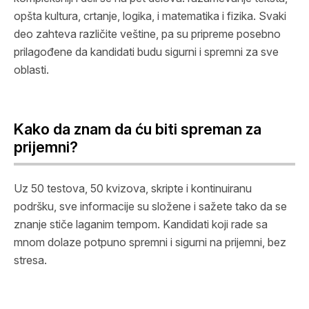
opšta kultura, crtanje, logika, i matematika i fizika. Svaki
deo zahteva različite veštine, pa su pripreme posebno
prilagođene da kandidati budu sigurni i spremni za sve
oblasti.
Kako da znam da ću biti spreman za
prijemni?
Uz 50 testova, 50 kvizova, skripte i kontinuiranu
podršku, sve informacije su složene i sažete tako da se
znanje stiče laganim tempom. Kandidati koji rade sa
mnom dolaze potpuno spremni i sigurni na prijemni, bez
stresa.