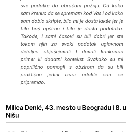
sve podatke da obraćam pažnju. Od kako
sam krenuo da se spremam kod Vas i od kako
sam dobio skripte, bilo mi je dosta lakše jer je
bilo baš opširno i bilo je dosta podataka.
Takođe, i sami časovi su bili dobri jer ste
tokom njih za svaki podatak uglavnom
detaljno objašnjavali I davali konkretan
primer ili dodatni kontekst. Svakako su mi
poprilično pomogli s obzirom da su bili
praktično jedini izvor odakle sam se
pripremao.
Milica Denić, 43. mesto u Beogradu i 8. u
Nišu